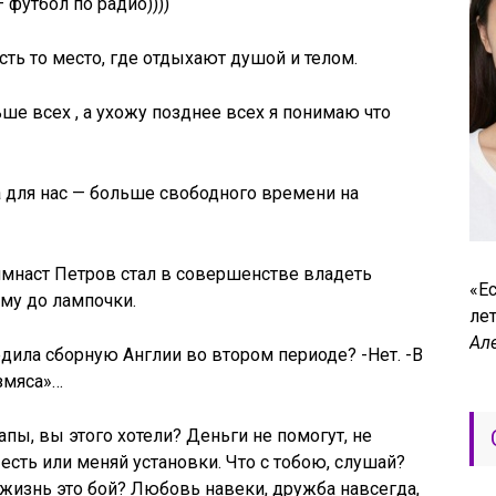
футбол по радио))))
сть то место, где отдыхают душой и телом.
ше всех , а ухожу позднее всех я понимаю что
а для нас — больше свободного времени на
имнаст Петров стал в совершенстве владеть
«Ес
ему до лампочки.
лет
Ал
едила сборную Англии во втором периоде? -Нет. -В
змяса»…
апы, вы этого хотели? Деньги не помогут, не
 есть или меняй установки. Что с тобою, слушай?
о жизнь это бой? Любовь навеки, дружба навсегда,