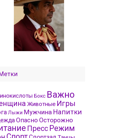
Метки
Важно
инокислоты
Бокс
Игры
енщина
Животные
Напитки
га
Мужчина
Лыжи
Опасно
Осторожно
ежда
итание
Режим
Пресс
Спорт
он
Спортзал
Танцы