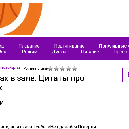
иц
Плавание
Подтягивание
Популярные 
бол
Режим
Диеты
Питание
Пресс
омментариев
Рейтинг статьи
ах в зале. Цитаты про
к
и
ок, но я сказал себе: «Не сдавайся.Потерпи