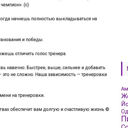
чемпион». (с)
,когда начнешь полностью выкладываться на
евнования и победы.
ожешь отличить голос тренера.
вь навечно. Быстрее, выше, сильнее и добавить
— это не сложно. Наша зависимость — тренеровки
Ам
Ж
мени на тренеровки.
Йо
твах обеспечит вам долгую и счастливую жизнь ©
Од
П
С