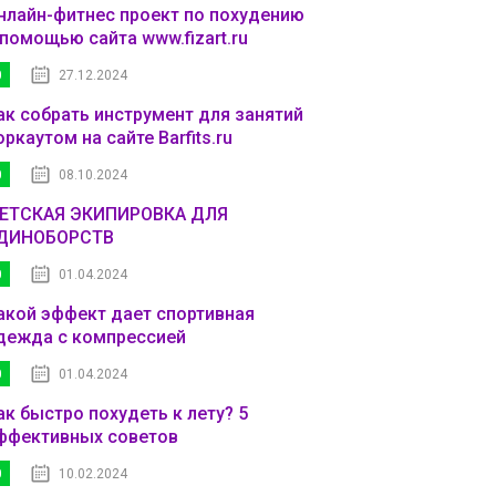
нлайн-фитнес проект по похудению
 помощью сайта www.fizart.ru
0
27.12.2024
ак собрать инструмент для занятий
оркаутом на сайте Barfits.ru
0
08.10.2024
ЕТСКАЯ ЭКИПИРОВКА ДЛЯ
ДИНОБОРСТВ
0
01.04.2024
акой эффект дает спортивная
дежда с компрессией
0
01.04.2024
ак быстро похудеть к лету? 5
ффективных советов
0
10.02.2024