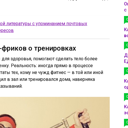
О
с
ой литературы с упоминанием почтовых
К
ересов
в
-фриков о тренировках
Д
 для здоровья, помогают сделать тело более
Е
у. Реальность: иногда прямо в процессе
таты тех, кому не чужд фитнес — в той или иной
дил в зал или тренировался дома, наверняка
К
казываний.
о
К
э