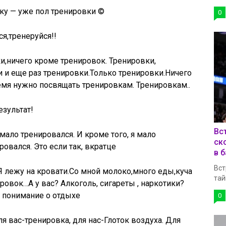
вку — уже пол тренировки ©
0
я,тренеруйся!!
,ничего кроме тренировок. Тренировки,
и и еще раз тренировки.Только тренировки.Ничего
емя нужно посвящать тренировкам. Тренировкам..
езультат!
Вс
мало тренировался. И кроме того, я мало
ск
ровался. Это если так, вкратце
в 
Вст
Я лежу на кровати.Со мной молоко,много еды,куча
тай
овок…А у вас? Алкоголь, сигареты , наркотики?
е понимание о отдыхе
0
ля вас-тренировка, для нас-Глоток воздуха. Для