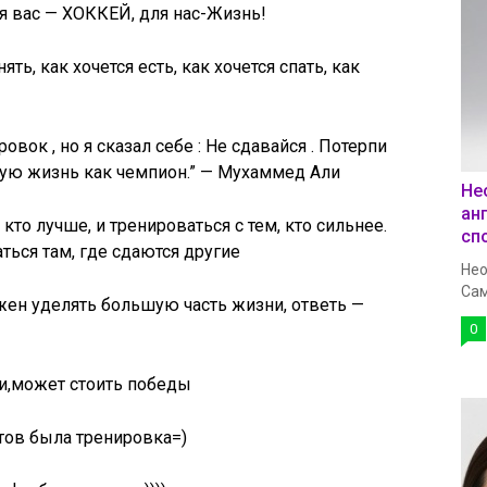
ля вас — ХОККЕЙ, для нас-Жизнь!
ть, как хочется есть, как хочется спать, как
вок , но я сказал себе : Не сдавайся . Потерпи
ную жизнь как чемпион.” — Мухаммед Али
Не
ан
 кто лучше, и тренироваться с тем, кто сильнее.
сп
аться там, где сдаются другие
Нео
Сам
лжен уделять большую часть жизни, ответь —
0
и,может стоить победы
стов была тренировка=)