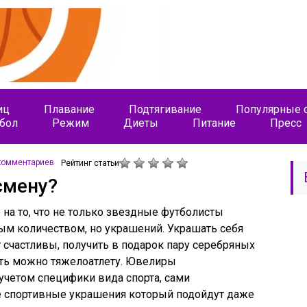
иц
Плавание
Подтягивание
Популярные с
бол
Режим
Диеты
Питание
Пресс
комментариев
Рейтинг статьи
смену?
на то, что не только звездные футболисты
ым количеством, но украшений. Украшать себя
 счастливы, получить в подарок пару серебряных
пить можно тяжелоатлету. Ювелиры
четом специфики вида спорта, сами
 спортивные украшения который подойдут даже