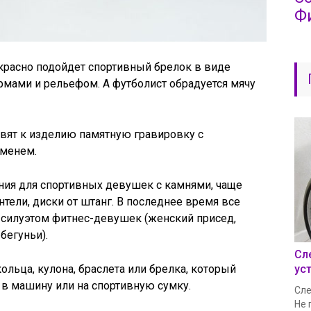
Ф
красно подойдет спортивный брелок в виде
рмами и рельефом. А футболист обрадуется мячу
вят к изделию памятную гравировку с
именем.
ия для спортивных девушек с камнями, чаще
нтели, диски от штанг. В последнее время все
 силуэтом фитнес-девушек (женский присед,
бегуньи).
Сл
льца, кулона, браслета или брелка, который
ус
в машину или на спортивную сумку.
Сле
Не 