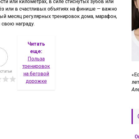
ости или километрах, в силе стиснутых зубов или
ёз или в счастливых объятиях на финише — важно
рвый месяц регулярных тренировок дома, марафон,
 свою награду.
Читать
еще:
Польза
тренировок
 статьи
на беговой
«Ес
дорожке
лет
Ал
О