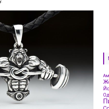
у.
Ам
Ж
Йо
Од
П
С