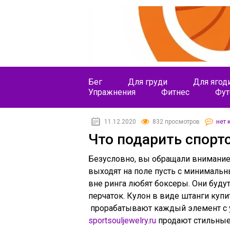
Бег
Для груди
Для ягод
Упражнения
Фитнес
Фут
11.12.2020
832 просмотров
нет 
Что подарить спорт
Безусловно, вы обращали внимание 
выходят на поле пусть с минимальн
вне ринга любят боксеры. Они будут
перчаток. Кулон в виде штанги ку
прорабатывают каждый элемент с у
sportsouljewelry.ru
продают стильные