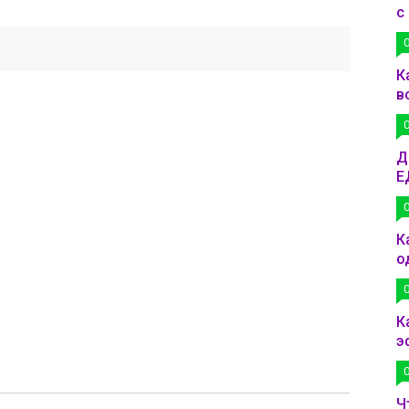
с
К
в
Д
Е
К
о
К
э
Ч