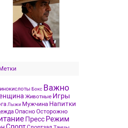
Метки
Важно
инокислоты
Бокс
Игры
енщина
Животные
Напитки
га
Мужчина
Лыжи
Опасно
Осторожно
ежда
итание
Режим
Пресс
Спорт
он
Спортзал
Танцы