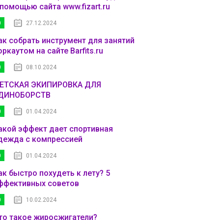
 помощью сайта www.fizart.ru
0
27.12.2024
ак собрать инструмент для занятий
оркаутом на сайте Barfits.ru
0
08.10.2024
ЕТСКАЯ ЭКИПИРОВКА ДЛЯ
ДИНОБОРСТВ
0
01.04.2024
акой эффект дает спортивная
дежда с компрессией
0
01.04.2024
ак быстро похудеть к лету? 5
ффективных советов
0
10.02.2024
то такое жиросжигатели?