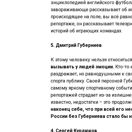
энциклопедией английского футбола
завораживающе рассказывает об игр
происходящее на поле, вы всё равн
репортаже, он рассказывает телезр
историй об играющих командах.
5. Дмитрий Губерниев
К этому человеку нельзя относитьс
вызывать у людей эмоции.
Кто-то 
раздражает, но равнодушными к сво
спорта публику. Своей персоной Гу
самому яркому спортивному событи
репортажей страдает из-за излишне
известно, недостатки – это продол
наконец себе, что при всей его н
России без Губерниева стало бы н
4. Сергей Курдюков