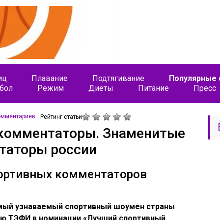
иц
Плавание
Подтягивание
Популярные 
бол
Режим
Диеты
Питание
Пресс
омментариев
Рейтинг статьи
 комментаторы. Знаменитые
таторы россии
портивных комментаторов
мый узнаваемый спортивный шоумен страны
ию ТЭФИ в номинации «Лучший спортивный