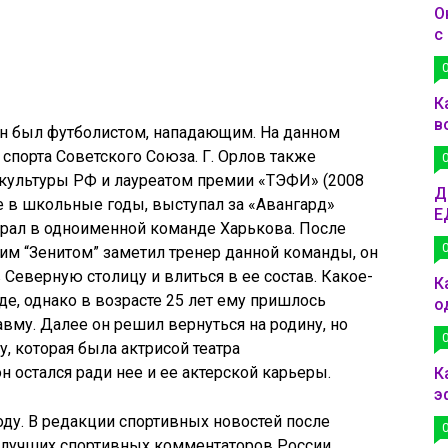
О
с
К
в
 он был футболистом, нападающим. На данном
спорта Советского Союза. Г. Орлов также
культуры РФ и лауреатом премии «ТЭФИ» (2008
Д
ще в школьные годы, выступал за «Авангард»
Е
грал в одноименной команде Харькова. После
ским “Зенитом” заметил тренер данной команды, он
Северную столицу и влиться в ее состав. Какое-
К
де, однако в возрасте 25 лет ему пришлось
о
равму. Далее он решил вернуться на родину, но
, которая была актрисой театра
 остался ради нее и ее актерской карьеры.
К
э
оду. В редакции спортивных новостей после
з лучших спортивных комментаторов России,