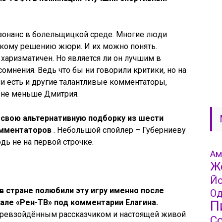
зонанс в болельщицкой среде. Многие люди
акому решению жюри. И их можно понять.
 харизматичен. Но является ли он лучшим в
омнения. Ведь что бы ни говорили критики, но на
и есть и другие талантливые комментаторы,
 не меньше Дмитрия.
 свою альтернативную подборку из шести
омментаторов
. Небольшой спойлер – Губерниеву
дь не на первой строчке.
Ам
Ж
Йо
в стране полюбили эту игру именно после
Од
але «Рен-ТВ» под комментарии Елагина.
П
превзойдённым рассказчиком и настоящей живой
С