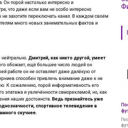
. Он порой настолько интересно и
Ф
е, что даже если вам не особо интересно
о не захотите переключать канал. В каждом своём
ителям много новых занимательных фактов и
я нейтрально.
Дмитрий, как никто другой, умеет
его обожает, ещё большее число людей он
ей работе он не оставляет даже далёкую от
берниев способен привлечь внимание даже к не
ю. К сожалению, порой информативность его
го эпатажа и увлечённости саморекламой, но, как
жения наших достоинств.
Ведь признайтесь уже
По
еоднозначности, спортивное телевидение в
фу
амного скучнее.
Пос
фут