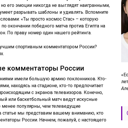
 но его эмоции никогда не выглядят наигранными,
н умеет разрывать шаблоны и удивлять. Вспомните
словами: «Ты просто космос Стас» – которую
о окончании победного матча против Египта на
он. По праву номер один нашего рейтинга.
 лучшим спортивным комментатором России?
х.
ые комментаторы России
«Ес
аниями имели большую армию поклонников. Кто-
лет
ми, находясь на стадионе, кто-то предпочитает
Ал
 происходящим с экранов телевизоров. Конечно,
ный или баскетбольный матч ведут искусные
е менее популярны, чем телеведущие
в статье мы представим вашему вниманию, кто
нтаторы России. Начнем, пожалуй, с настоящего