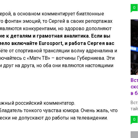
0
ерой, в основном комментирует биатлонные
о фонтан эмоций, то Сергей в своих репортажах
и являются конкурентами, но здорово дополняют
е к деталям и грамотная аналитика. Если вы
мело включайте Eurosport, и работа Сергея вас
дёте от спортивной трансляции волну адреналина и
лючайтесь с «Матч ТВ» – вотчины Губерниева. Эти
друг на друга, но оба они являются настоящими
Вс
ск
в 
тажный российский комментатор.
Вст
тай
ладатель тонкого чувства юмора. Очень жаль, что
ески не допускают до работы на телевидении.
0