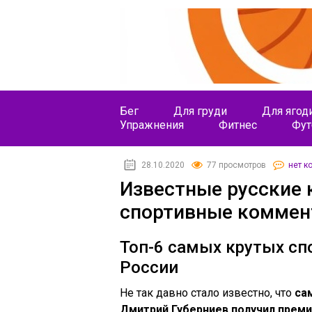
Бег
Для груди
Для ягод
Упражнения
Фитнес
Фут
28.10.2020
77 просмотров
нет к
Известные русские
спортивные коммен
Топ-6 самых крутых с
России
Не так давно стало известно, что
са
Дмитрий Губерниев получил прем