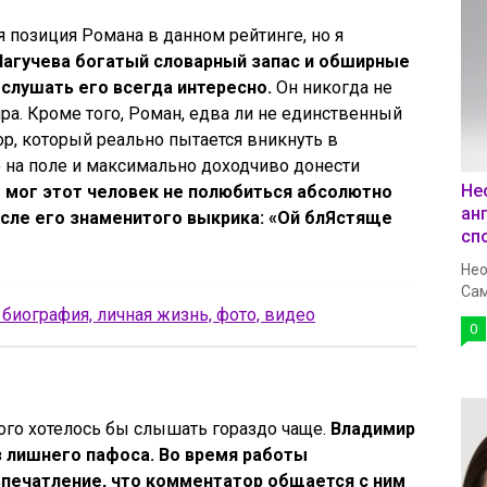
 позиция Романа в данном рейтинге, но я
Нагучева богатый словарный запас и обширные
слушать его всегда интересно.
Он никогда не
ра. Кроме того, Роман, едва ли не единственный
р, который реально пытается вникнуть в
 на поле и максимально доходчиво донести
Не
 мог этот человек не полюбиться абсолютно
ан
сле его
знаменитого выкрика: «Ой блЯстяще
сп
Нео
Сам
биография, личная жизнь, фото, видео
0
ого хотелось бы слышать гораздо чаще.
Владимир
ез лишнего пафоса. Во время работы
 впечатление, что комментатор общается с ним