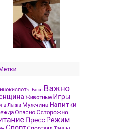
Метки
Важно
инокислоты
Бокс
Игры
енщина
Животные
Напитки
га
Мужчина
Лыжи
Опасно
Осторожно
ежда
итание
Режим
Пресс
Спорт
он
Спортзал
Танцы