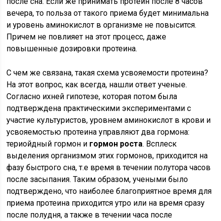
после сна. Если же принимать протеин после 8 часов
вечера, то польза от такого приема будет минимальна
и уровень аминокислот в организме не повысится.
Причем не повлияет на этот процесс, даже
повышенные дозировки протеина.
С чем же связана, такая схема усвояемости протеина?
На этот вопрос, как всегда, нашли ответ ученые.
Согласно ихней гипотезе, которая потом была
подтверждена практическими экспериментами с
участие культуристов, уровнем аминокислот в крови и
усвояемостью протеина управляют два гормона:
териойдный гормон и
гормон роста
. Всплеск
выделения организмом этих гормонов, приходится на
фазу быстрого сна, т.е время в течении полутора часов
после засыпания. Таким образом, учеными было
подтверждено, что наиболее благоприятное время для
приема протеина приходится утро или на время сразу
после полудня, а также в течении часа после