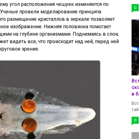
ему угол расположения чешуек изменяется по
0
. Ученые провели моделирование принципа
, что размещение кристаллов в зеркале позволяет
нное изображение. Нижняя половинка помогает
ми на глубине организмами. Поднимаясь в слои,
ет видеть все, что происходит над ней, перед ней
круговое зрение.
Вс
ск
в 
Вст
тай
0