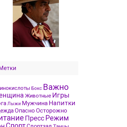
Метки
Важно
инокислоты
Бокс
Игры
енщина
Животные
Напитки
га
Мужчина
Лыжи
Опасно
Осторожно
ежда
итание
Режим
Пресс
Спорт
он
Спортзал
Танцы