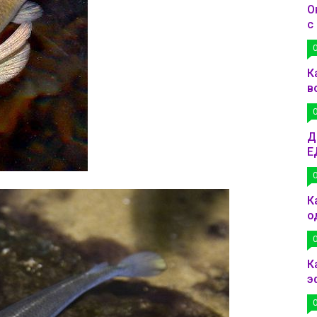
О
с
К
в
Д
Е
К
о
К
э