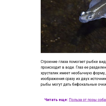
Строение глаза помогает рыбке видет
происходит в воде. Глаз ее разделе
хрусталик имеет необычную форму,
изображения сразу из двух источни
рыбы могут дать бифокальные очки,
Читать еще:
Польза от позы соба