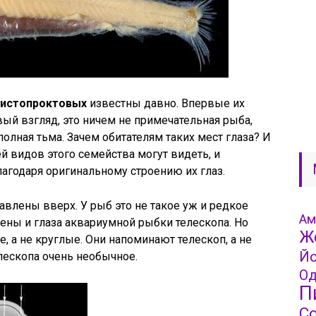
истопроктовых
известны давно. Впервые их
рвый взгляд, это ничем не примечательная рыба,
полная тьма. Зачем обитателям таких мест глаза? И
й видов этого семейства могут видеть, и
агодаря оригинальному строению их глаз.
авлены вверх. У рыб это не такое уж и редкое
Ам
ены и глаза аквариумной рыбки телескопа. Но
Ж
, а не круглые. Они напоминают телескоп, а не
Йо
елескопа очень необычное.
Од
П
С