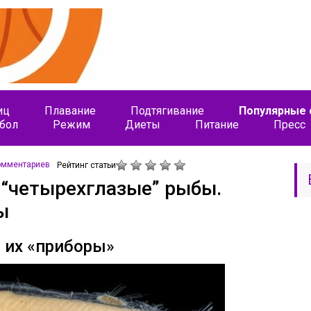
иц
Плавание
Подтягивание
Популярные 
бол
Режим
Диеты
Питание
Пресс
омментариев
Рейтинг статьи
 “четырехглазые” рыбы.
ы
 их «приборы»