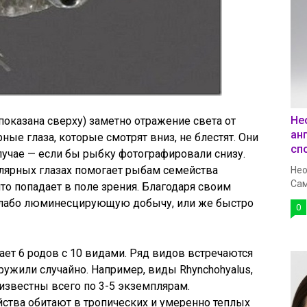
Не
оказана сверху) заметно отражение света от
ан
ные глаза, которые смотрят вниз, не блестят. Они
сп
лучае — если бы рыбку фотографировали снизу.
улярных глазах помогает рыбам семейства
Нео
Сам
что попадает в поле зрения. Благодаря своим
слабо люминесцирующую добычу, или же быстро
0
ет 6 родов с 10 видами. Ряд видов встречаются
ружили случайно. Например, виды Rhynchohyalus,
ps известны всего по 3-5 экземплярам.
ства обитают в тропических и умеренно теплых