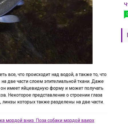
Ч
ь все, что происходит над водой, а также то, что
н на две части слоем эпителиальной ткани. Даже
 он имеет яйцевидную форму и может получать
ков. Некоторое представление о строении глаза
 линзы которых также разделены на две части.
ка мордой вниз. Поза собаки мордой вверх