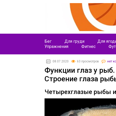
Бег
Для груди
Для ягод
Упражнения
Фитнес
Фут
08.07.2020
63 просмотров
нет к
Функции глаз у рыб.
Строение глаза рыб
Четырехглазые рыбы и