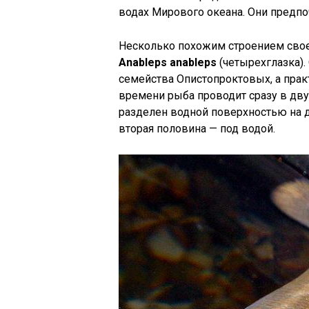
водах Мирового океана. Они предпоч
Несколько похожим строением своег
Anableps anableps
(четырехглазка). 
семейства Опистопроктовых, а прак
времени рыба проводит сразу в дву
разделен водной поверхностью на дв
вторая половина — под водой.