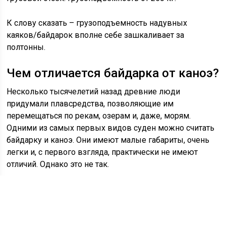
К слову сказать – грузоподъемность надувных
каяков/байдарок вполне себе зашкаливает за
полтонны.
Чем отличается байдарка от каноэ?
Несколько тысячелетий назад древние люди
придумали плавсредства, позволяющие им
перемещаться по рекам, озерам и, даже, морям.
Одними из самых первых видов суден можно считать
байдарку и каноэ. Они имеют малые габариты, очень
легки и, с первого взгляда, практически не имеют
отличий. Однако это не так.
Что такое байдарка?
Так называется лодка, изначально созданная на севере.
Идея создания байдарки исторически связывается с