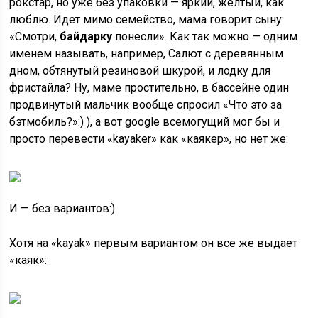
рокстар, но уже без упаковки — яркий, желтый, как
люблю. Идет мимо семейство, мама говорит сыну:
«Смотри,
байдарку
понесли». Как так можно — одним
именем называть, например, Салют с деревянным
дном, обтянутый резиновой шкурой, и лодку для
фристайла? Ну, маме простительно, в бассейне один
продвинутый мальчик вообще спросил «Что это за
бэтмобиль?»:) ), а вот google всемогущий мог бы и
просто перевести «kayaker» как «каякер», но нет же:
И — без вариантов:)
Хотя на «kayak» первым вариантом он все же выдает
«каяк»: