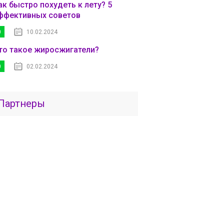
ак быстро похудеть к лету? 5
ффективных советов
0
10.02.2024
то такое жиросжигатели?
0
02.02.2024
Партнеры