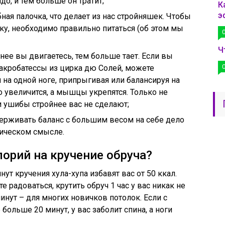
до, и тем больше он тратит;
К
э
ая палочка, что делает из нас стройняшек. Чтобы
ку, необходимо правильно питаться (об этом мы
Ч
нее вы двигаетесь, тем больше тает. Если вы
 акробатессы из цирка дю Солей, можете
на одной ноге, припрыгивая или балансируя на
но увеличится, а мышцы укрепятся. Только не
и ушибы стройнее вас не сделают;
удерживать баланс с большим весом на себе дело
тическом смысле.
орий на кручение обруча?
ут кручения хула-хупа избавят вас от 50 ккал.
е радоваться, крутить обруч 1 час у вас никак не
минут – для многих новичков потолок. Если с
ольше 20 минут, у вас заболит спина, а ноги