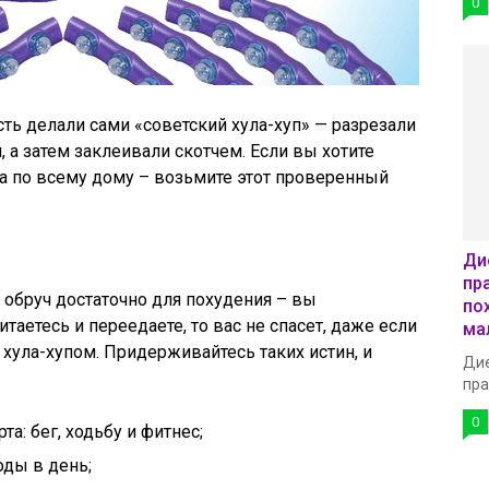
0
ь делали сами «советский хула-хуп» — разрезали
, а затем заклеивали скотчем. Если вы хотите
ка по всему дому – возьмите этот проверенный
Ди
пр
ь обруч достаточно для похудения – вы
по
таетесь и переедаете, то вас не спасет, даже если
ма
с хула-хупом. Придерживайтесь таких истин, и
Дие
пра
0
а: бег, ходьбу и фитнес;
ды в день;