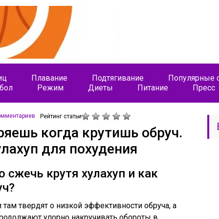
иц
Плавание
Подтягивание
Популярные с
бол
Режим
Диеты
Питание
Пресс
омментариев
Рейтинг статьи
ряешь когда крутишь обруч.
лахуп для похудения
 сжечь крутя хулахуп и как
уч?
и там твердят о низкой эффективности обруча, а
родолжают упорно накручивать обороты в