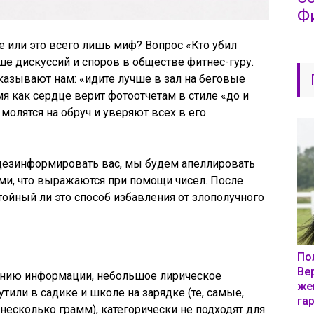
Ф
е или это всего лишь миф? Вопрос «Кто убил
е дискуссий и споров в обществе фитнес-гуру.
азывают нам: «идите лучше в зал на беговые
мя как сердце верит фотоотчетам в стиле «до и
молятся на обруч и уверяют всех в его
дезинформировать вас, мы будем апеллировать
и, что выражаются при помощи чисел. После
тойный ли это способ избавления от злополучного
По
Ве
жению информации, небольшое лирическое
же
утили в садике и школе на зарядке (те, самые,
га
 несколько грамм), категорически не подходят для