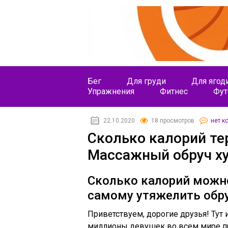
Бег
Для груди
Для ягод
Упражнения
Фитнес
Фут
22.10.2020
18 просмотров
нет к
Сколько калорий те
Массажный обруч ху
Сколько калорий можно
самому утяжелить обр
Приветствуем, дорогие друзья! Тут 
миллионы девушек во всем мире п