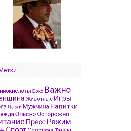
Метки
Важно
инокислоты
Бокс
Игры
енщина
Животные
Напитки
га
Мужчина
Лыжи
Опасно
Осторожно
ежда
итание
Режим
Пресс
Спорт
он
Спортзал
Танцы