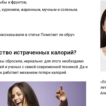
ыбы и фруктов;
, курением, жаренным, мучным и соленым;
рассказывали в статье Помогает ли обруч
ество истраченных калорий?
вы сбросили, нереально: для этого необходимо
й и ученых с самой современной техникой. Да и
ак работает механизм потери калорий.
«Ес
лет
Ал