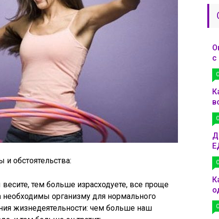
О
с
К
в
Д
Е
 и обстоятельства:
К
 весите, тем больше израсходуете, все проще
о
а необходимы организму для нормального
ния жизнедеятельности: чем больше наш