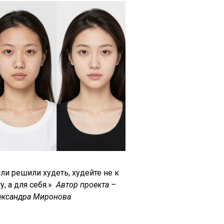
ли решили худеть, худейте не к
у, а для себя.»
Автор проекта –
ександра Миронова