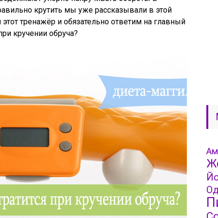
правильно крутить мы уже рассказывали в этой
 этот тренажёр и обязательно ответим на главный
при кручении обруча?
Ам
Ж
Йо
Од
П
С