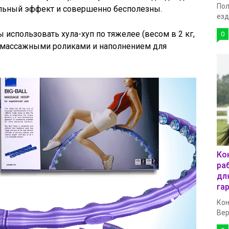
Пол
льный эффект и совершенно бесполезны.
езд
использовать хула-хуп по тяжелее (весом в 2 кг,
0
с массажными роликами и наполнением для
Ко
ра
дл
га
Кон
Вер