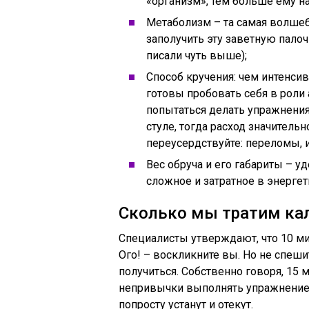
«организм», тем больше ему на
Метаболизм – та самая волшебн
заполучить эту заветную палоч
писали чуть выше);
Способ кручения: чем интенсив
готовы пробовать себя в роли
попытаться делать упражнения 
стуле, тогда расход значитель
переусердствуйте: переломы, 
Вес обруча и его габариты – 
сложное и затратное в энерге
Сколько мы тратим кал
Специалисты утверждают, что 10 мин
Ого! – воскликните вы. Но не спешит
получиться. Собственно говоря, 15 
непривычки выполнять упражнение б
попросту устанут и отекут.