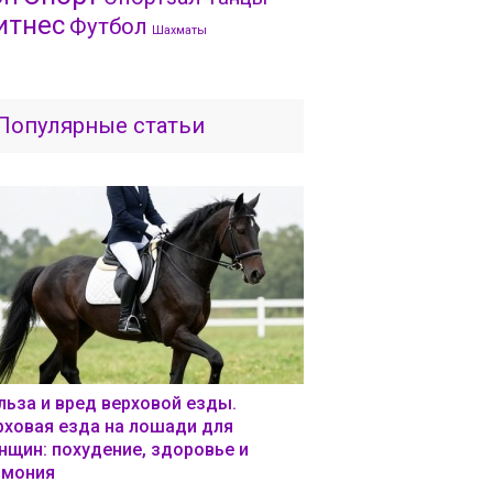
итнес
Футбол
Шахматы
Популярные статьи
льза и вред верховой езды.
рховая езда на лошади для
нщин: похудение, здоровье и
рмония