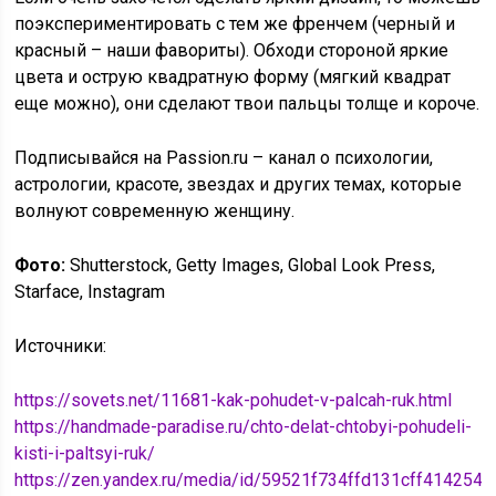
поэкспериментировать с тем же френчем (черный и
красный – наши фавориты). Обходи стороной яркие
цвета и острую квадратную форму (мягкий квадрат
еще можно), они сделают твои пальцы толще и короче.
Подписывайся на Passion.ru – канал о психологии,
астрологии, красоте, звездах и других темах, которые
волнуют современную женщину.
Фото:
Shutterstock, Getty Images, Global Look Press,
Starface, Instagram
Источники:
https://sovets.net/11681-kak-pohudet-v-palcah-ruk.html
https://handmade-paradise.ru/chto-delat-chtobyi-pohudeli-
kisti-i-paltsyi-ruk/
https://zen.yandex.ru/media/id/59521f734ffd131cff41425