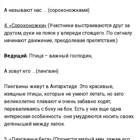
А называют нас …. (сороконожками)
4. «Сороконожки»
(Участники выстраиваются друг за
другом, руки на поясе у впереди стоящего. По сигналу
начинают движение, преодолевая препятствия.)
Ведущий.
Птица – важный господин,
А зовут его ….(пингвин)
Пингвины живут в Антарктиде. Это красивые,
изящные птицы, которые не умеют летать, но зато
великолепно плавают и очень забавно ходят,
переваливаясь с боку на бок. Есть у них еще одна
интересная особенность: они умудряются носить своих
детенышей между лапок.
5. «Пингвиньи бега»
(Пронести малый мяч, зажав его