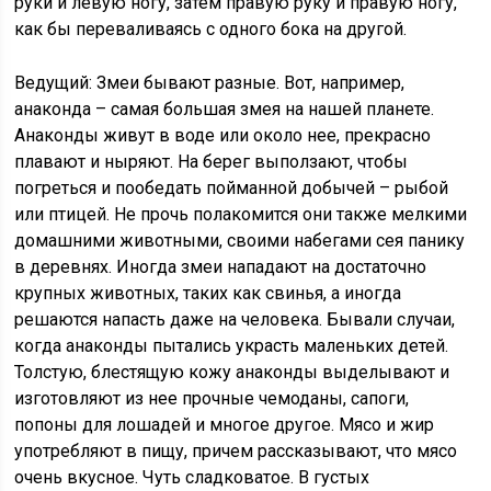
руки и левую ногу, затем правую руку и правую ногу,
как бы переваливаясь с одного бока на другой.
Ведущий: Змеи бывают разные. Вот, например,
анаконда – самая большая змея на нашей планете.
Анаконды живут в воде или около нее, прекрасно
плавают и ныряют. На берег выползают, чтобы
погреться и пообедать пойманной добычей – рыбой
или птицей. Не прочь полакомится они также мелкими
домашними животными, своими набегами сея панику
в деревнях. Иногда змеи нападают на достаточно
крупных животных, таких как свинья, а иногда
решаются напасть даже на человека. Бывали случаи,
когда анаконды пытались украсть маленьких детей.
Толстую, блестящую кожу анаконды выделывают и
изготовляют из нее прочные чемоданы, сапоги,
попоны для лошадей и многое другое. Мясо и жир
употребляют в пищу, причем рассказывают, что мясо
очень вкусное. Чуть сладковатое. В густых