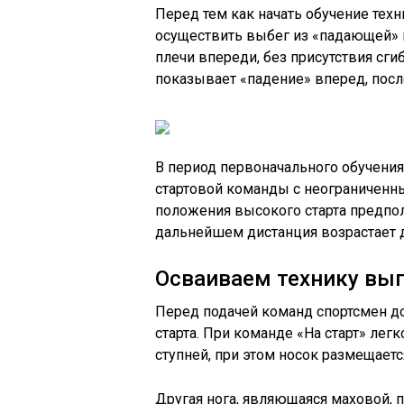
Перед тем как начать обучение тех
осуществить выбег из «падающей» по
плечи впереди, без присутствия сги
показывает «падение» вперед, после
В период первоначального обучени
стартовой команды с неограниченн
положения высокого старта предпол
дальнейшем дистанция возрастает д
Осваиваем технику вы
Перед подачей команд спортсмен до
старта. При команде «На старт» лег
ступней, при этом носок размещает
Другая нога, являющаяся маховой, 