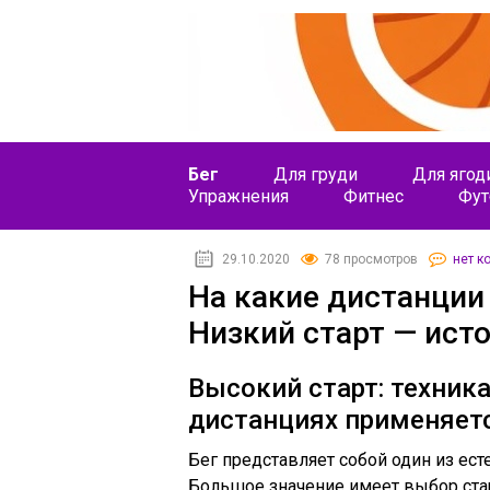
Бег
Для груди
Для ягод
Упражнения
Фитнес
Фут
29.10.2020
78 просмотров
нет к
На какие дистанции 
Низкий старт — исто
Высокий старт: техник
дистанциях применяет
Бег представляет собой один из ес
Большое значение имеет выбор старт