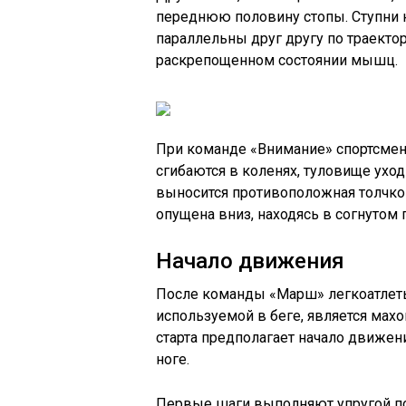
переднюю половину стопы. Ступни н
параллельны друг другу по траекто
раскрепощенном состоянии мышц.
При команде «Внимание» спортсмен 
сгибаются в коленях, туловище уход
выносится противоположная толчков
опущена вниз, находясь в согнутом
Начало движения
После команды «Марш» легкоатлеты 
используемой в беге, является махо
старта предполагает начало движе
ноге.
Первые шаги выполняют упругой по