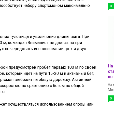
 способствует набору спортсменом максимально
0
ние туловища и увеличение длины шага. При
м, команда «Внимание» не дается, но при
нужно чередовать использование трех и двух
На
торой предусмотрен пробег первых 100 м по своей
ст
, который идет на пути 15-20 м и активный бег,
по 
портсмен выбежит на общую дорожку. Активный
На 
 скоростью по сравнению с бегом по общей
Мет
ся.
0
ожет осуществляться использованием опоры или