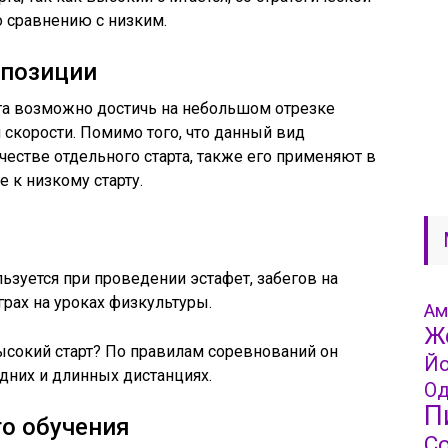
 сравнению с низким.
 позиции
та возможно достичь на небольшом отрезке
скорости. Помимо того, что данный вид
ачестве отдельного старта, также его применяют в
 к низкому старту.
зуется при проведении эстафет, забегов на
грах на уроках физкультуры.
Ам
Ж
ысокий старт? По правилам соревнований он
Йо
дних и длинных дистанциях.
Од
П
о обучения
С