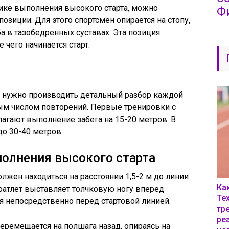
нике выполнения высокого старта, можно
Ф
зиции. Для этого спортсмен опирается на стопу,
ба в тазобедренных суставах. Эта позиция
 чего начинается старт.
я нужно производить детальный разбор каждой
ым числом повторений. Первые тренировки с
агают выполнение забега на 15-20 метров. В
о 30-40 метров.
полнения высокого старта
лжен находиться на расстоянии 1,5-2 м до линии
Ка
коатлет выставляет толчковую ногу вперед
Те
ся непосредственно перед стартовой линией.
тр
ре
перемещается на полшага назад, опираясь на