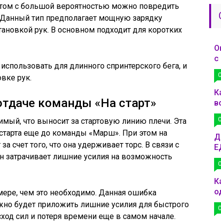
 этом с большой вероятностью можно повредить
 Данный тип предполагает мощную зарядку
тановкой рук. В основном подходит для коротких
О
с
спользовать для длинного спринтерского бега, и
овке рук.
К
отдаче команды «На старт»
в
мый, что выносит за стартовую линию плечи. Эта
старта еще до команды «Марш». При этом на
Д
за счет того, что она удерживает торс. В связи с
Е
н затрачивает лишние усилия на возможность
К
о
мере, чем это необходимо. Данная ошибка
нужно будет приложить лишние усилия для быстрого
сход сил и потеря времени еще в самом начале.