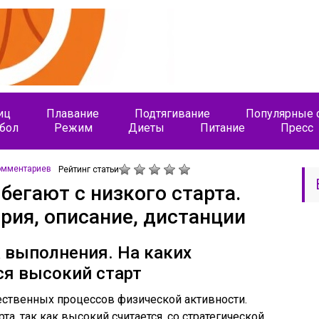
иц
Плавание
Подтягивание
Популярные 
бол
Режим
Диеты
Питание
Пресс
омментариев
Рейтинг статьи
бегают с низкого старта.
рия, описание, дистанции
а выполнения. На каких
ся высокий старт
тественных процессов физической активности.
а, так как высокий считается, со стратегической