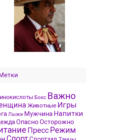
Метки
Важно
инокислоты
Бокс
Игры
енщина
Животные
Напитки
га
Мужчина
Лыжи
Опасно
Осторожно
ежда
итание
Режим
Пресс
Спорт
он
Спортзал
Танцы