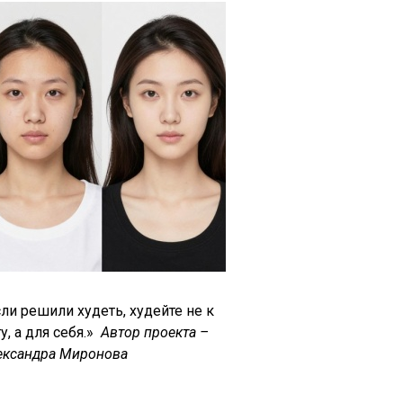
ли решили худеть, худейте не к
у, а для себя.»
Автор проекта –
ександра Миронова