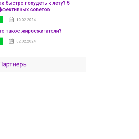
ак быстро похудеть к лету? 5
ффективных советов
0
10.02.2024
то такое жиросжигатели?
0
02.02.2024
Партнеры