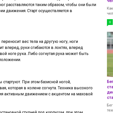
че
ог расставляются таким образом, чтобы они были
Как
рии движения. Старт осуществляется в
чел
0
переносит вес тела на другую ногу, ноги
ит вперед, руки сгибаются в локтях, вперед
ой ноге рука. Либо согнутая рука может быть
 положении.
Бе
стартуют. При этом базисной ногой,
ст
вая, которая в колене согнута. Техника высокого
ди
ния активным движением с акцентом на маховой
ст
Бег
тех
становкой ступней под корпусом, при этом